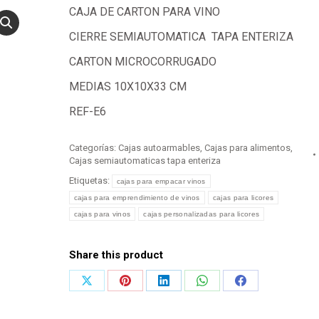
CAJA DE CARTON PARA VINO
CIERRE SEMIAUTOMATICA TAPA ENTERIZA
CARTON MICROCORRUGADO
MEDIAS 10X10X33 CM
REF-E6
Categorías:
Cajas autoarmables
,
Cajas para alimentos
,
Cajas semiautomaticas tapa enteriza
Etiquetas:
cajas para empacar vinos
cajas para emprendimiento de vinos
cajas para licores
cajas para vinos
cajas personalizadas para licores
Share this product
Share
Share
Share
Share
Share
on
on
on
on
on