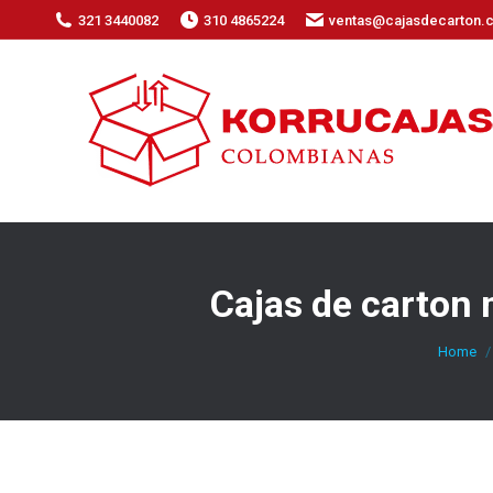
321 3440082
310 4865224
ventas@cajasdecarton.
Cajas de carton
You are
Home