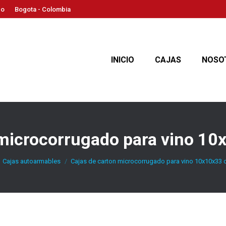
co
Bogota - Colombia
INICIO
CAJAS
NOSO
 microcorrugado para vino 10
 here:
Cajas autoarmables
Cajas de carton microcorrugado para vino 10x10x33 