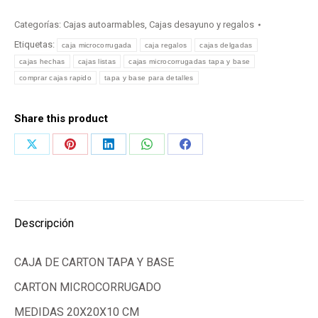
Categorías:
Cajas autoarmables
,
Cajas desayuno y regalos
Etiquetas:
caja microcorrugada
caja regalos
cajas delgadas
cajas hechas
cajas listas
cajas microcorrugadas tapa y base
comprar cajas rapido
tapa y base para detalles
Share this product
Share
Share
Share
Share
Share
on
on
on
on
on
X
Pinterest
LinkedIn
WhatsApp
Facebook
Descripción
CAJA DE CARTON TAPA Y BASE
CARTON MICROCORRUGADO
MEDIDAS 20X20X10 CM