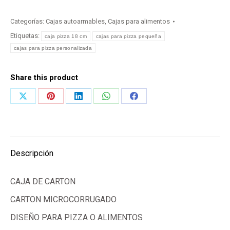
Categorías:
Cajas autoarmables
,
Cajas para alimentos
Etiquetas:
caja pizza 18 cm
cajas para pizza pequeña
cajas para pizza personalizada
Share this product
Share
Share
Share
Share
Share
on
on
on
on
on
X
Pinterest
LinkedIn
WhatsApp
Facebook
Descripción
CAJA DE CARTON
CARTON MICROCORRUGADO
DISEÑO PARA PIZZA O ALIMENTOS