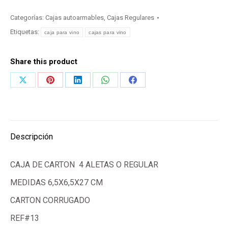
Categorías:
Cajas autoarmables
,
Cajas Regulares
Etiquetas:
caja para vino
cajas para vino
Share this product
Share
Share
Share
Share
Share
on
on
on
on
on
X
Pinterest
LinkedIn
WhatsApp
Facebook
Descripción
CAJA DE CARTON 4 ALETAS O REGULAR
MEDIDAS 6,5X6,5X27 CM
CARTON CORRUGADO
REF#13