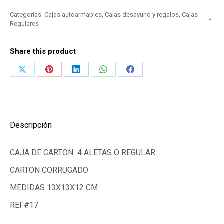
Categorías:
Cajas autoarmables
,
Cajas desayuno y regalos
,
Cajas
Regulares
Share this product
Share
Share
Share
Share
Share
on
on
on
on
on
X
Pinterest
LinkedIn
WhatsApp
Facebook
Descripción
CAJA DE CARTON 4 ALETAS O REGULAR
CARTON CORRUGADO
MEDIDAS 13X13X12 CM
REF#17