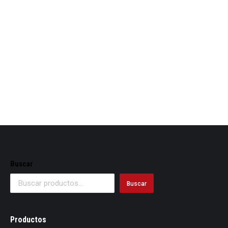
Cajas de carton tapa y base 28x28x8 cm ref-e5
Buscar
Buscar
Productos