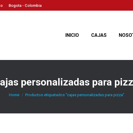
co
Bogota - Colombia
INICIO
CAJAS
NOSO
ajas personalizadas para piz
You are here:
Home
Productos etiquetados “cajas personalizadas para pizza”