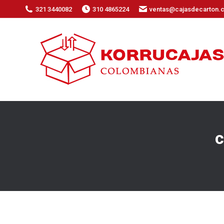
321 3440082
310 4865224
ventas@cajasdecarton.
c